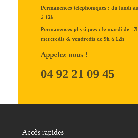
Permanences téléphoniques : du lundi a
à 12h
Permanences physiques : le mardi de 17h
mercredis & vendredis de 9h à 12h
Appelez-nous !
04 92 21 09 45
Accès rapides