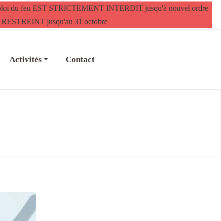
ploi du feu EST STRICTEMENT INTERDIT jusqu'à nouvel ordre
 est RESTREINT jusqu'au 31 octobre
Activités
Contact