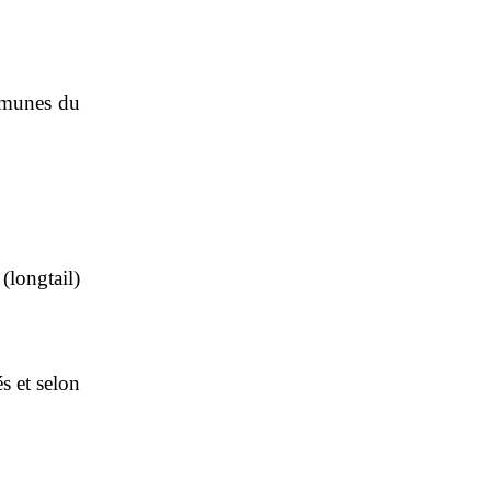
ommunes du
(longtail)
s et selon