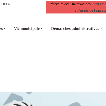
Préfecture des Hautes-Alpes :
tout em
21 09 45
et l'usage de l'eau
es
Vie municipale
Démarches administratives