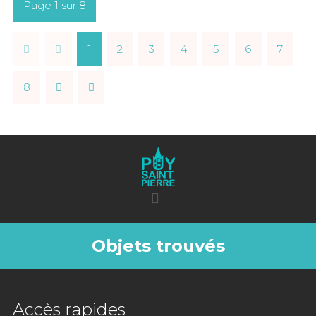
Page 1 sur 8
1
2
3
4
5
6
7
8
Objets trouvés
Accès rapides