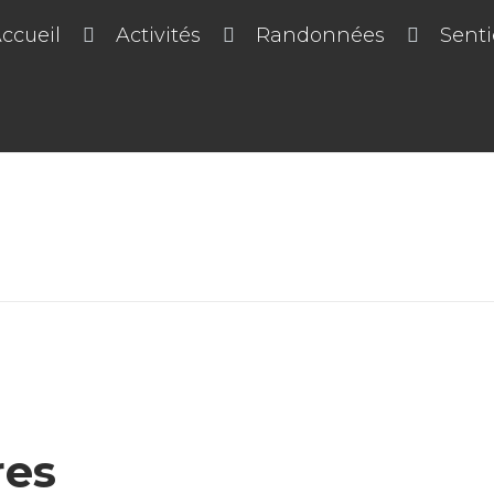
ccueil
Activités
Randonnées
Senti
res