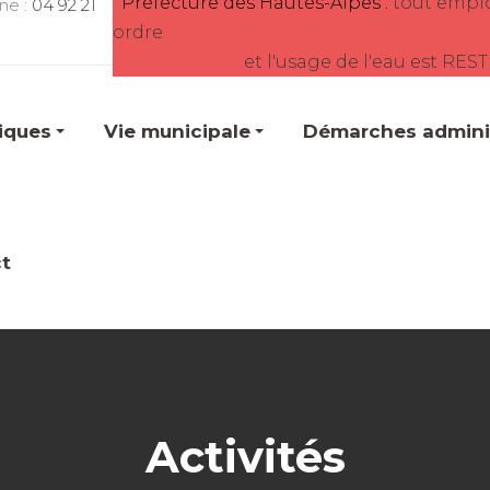
Préfecture des Hautes-Alpes :
tout empl
ne :
04 92 21
ordre
et l'usage de l'eau est RES
tiques
Vie municipale
Démarches adminis
t
Activités