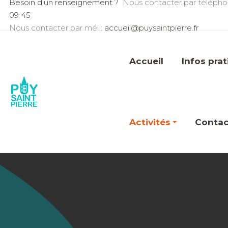
Besoin d'un renseignement ?
Nous contacter par télépho
09 45
Nous contacter par mél :
accueil@puysaintpierre.fr
Accueil
Infos pra
Activités
Contac