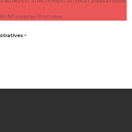
oi du feu EST STRICTEMENT INTERDIT jusqu'à nouvel
TREINT jusqu'au 31 octobre
tratives