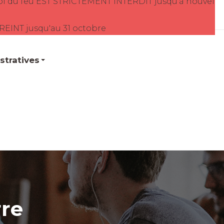
oi du feu EST STRICTEMENT INTERDIT jusqu'à nouvel
TREINT jusqu'au 31 octobre
tratives
rre