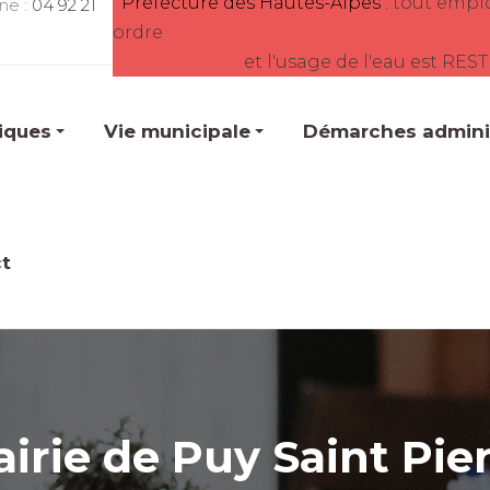
Préfecture des Hautes-Alpes :
tout empl
ne :
04 92 21
ordre
et l'usage de l'eau est RES
tiques
Vie municipale
Démarches adminis
t
irie de Puy Saint Pie