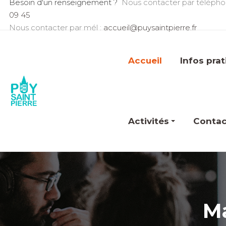
Besoin d'un renseignement ?
Nous contacter par télépho
09 45
Nous contacter par mél :
accueil@puysaintpierre.fr
Accueil
Infos pra
Activités
Contac
Ma