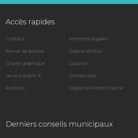
Accès rapides
Contact
Mentions légales
Revue de presse
Galerie photos
Charte graphique
Gazette
service-public.fr
Démarches
Archives
Vigilance Météo France
Derniers conseils municipaux