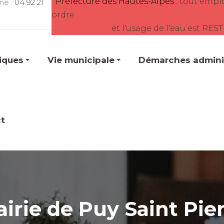
Préfecture des Hautes-Alpes :
tout empl
ne :
04 92 21
ordre
et l'usage de l'eau est RES
tiques
Vie municipale
Démarches adminis
t
irie de Puy Saint Pie