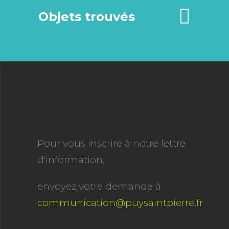
Objets trouvés
Pour vous inscrire à notre lettre
d'information,
envoyez votre demande à
communication@puysaintpierre.fr