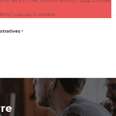
oi du feu EST STRICTEMENT INTERDIT jusqu'à nouvel
TREINT jusqu'au 31 octobre
tratives
rre