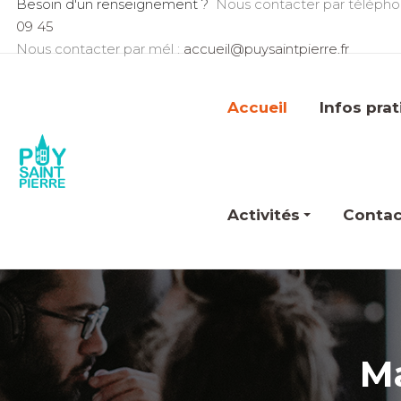
Besoin d'un renseignement ?
Nous contacter par télépho
09 45
Nous contacter par mél :
accueil@puysaintpierre.fr
Accueil
Infos pra
Activités
Contac
Ma