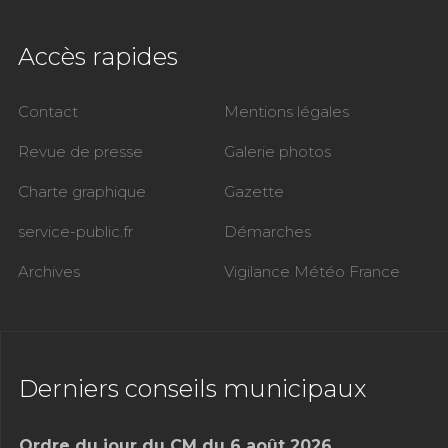
Accès rapides
Contact
Mentions légales
Revue de presse
Galerie photos
Charte graphique
Gazette
service-public.fr
Démarches
Archives
Vigilance Météo France
Derniers conseils municipaux
Ordre du jour du CM du 6 août 2026