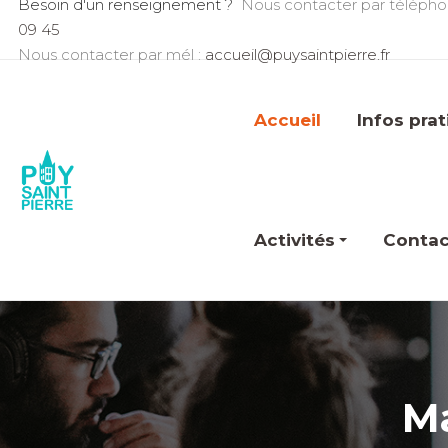
Besoin d'un renseignement ?
Nous contacter par télépho
09 45
Nous contacter par mél :
accueil@puysaintpierre.fr
Accueil
Infos pra
Activités
Contac
Ma