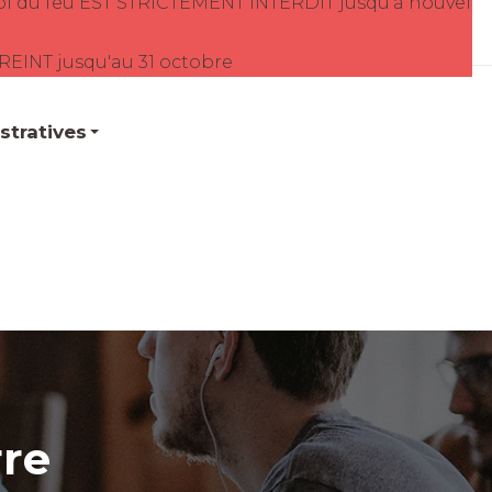
oi du feu EST STRICTEMENT INTERDIT jusqu'à nouvel
TREINT jusqu'au 31 octobre
tratives
rre