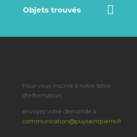
Objets trouvés
Pour vous inscrire à notre lettre
d'information,
envoyez votre demande à
communication@puysaintpierre.fr