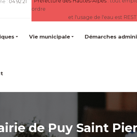
Préfecture des Hautes-Alpes :
tout empl
ne :
04 92 21
ordre
et l'usage de l'eau est RES
tiques
Vie municipale
Démarches adminis
t
irie de Puy Saint Pie