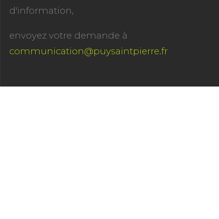
d'information,
envoyez votre demande à
communication@puysaintpierre.fr