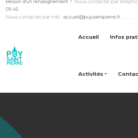
Besoin d'un renseignement ?
Nous contacter par télépho
09 45
Nous contacter par mél :
accueil@puysaintpierre.fr
Accueil
Infos pra
Activités
Contac