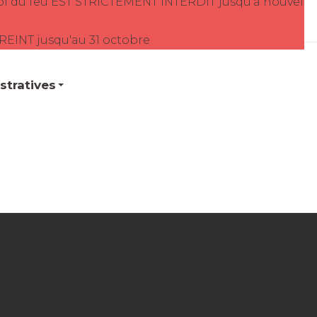
oi du feu EST STRICTEMENT INTERDIT jusqu'à nouvel
TREINT jusqu'au 31 octobre
tratives