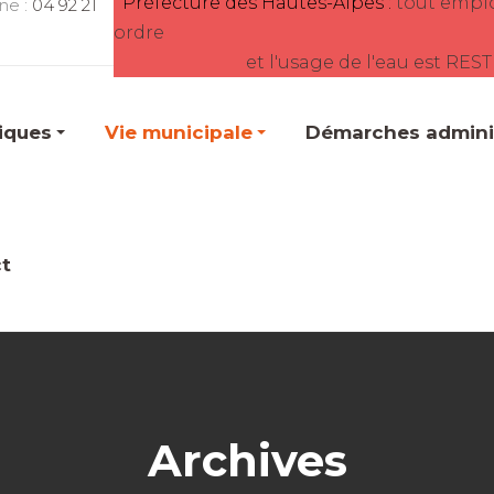
Préfecture des Hautes-Alpes :
tout empl
ne :
04 92 21
ordre
et l'usage de l'eau est RES
tiques
Vie municipale
Démarches adminis
t
Archives