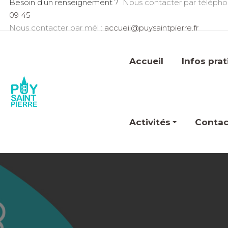
Besoin d'un renseignement ?
Nous contacter par télépho
09 45
Nous contacter par mél :
accueil@puysaintpierre.fr
Accueil
Infos pra
Activités
Contac