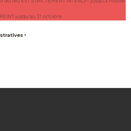
oi du feu EST STRICTEMENT INTERDIT jusqu'à nouvel
TREINT jusqu'au 31 octobre
tratives