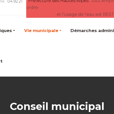
Préfecture des Hautes-Alpes :
tout empl
ne :
04 92 21
ordre
et l'usage de l'eau est RES
tiques
Vie municipale
Démarches adminis
t
Conseil municipal