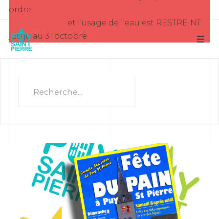
ordre
et l'usage de l'eau est RESTREINT
jusqu'au 31 octobre