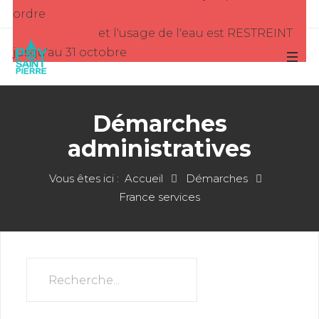
ordre
et l'usage de l'eau est RESTREINT
jusqu'au 31 octobre
Démarches
administratives
Vous êtes ici :
Accueil
Démarches
France services