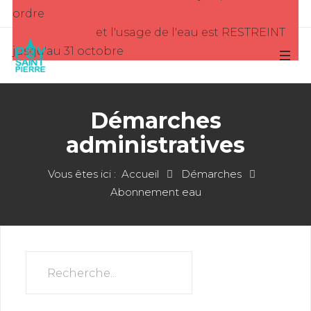
ordre
et l'usage de l'eau est RESTREINT
jusqu'au 31 octobre
Démarches
administratives
Vous êtes ici :
Accueil
Démarches
Abonnement eau