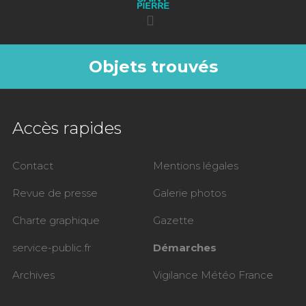
Objets trouvés
Accès rapides
Contact
Mentions légales
Revue de presse
Galerie photos
Charte graphique
Gazette
service-public.fr
Démarches
Archives
Vigilance Météo France