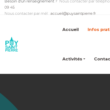
Besoin d'un renseignement ?
Nous contacter par télépho
09 45
Nous contacter par mél :
accueil@puysaintpierre.fr
Accueil
Infos pra
Activités
Contac