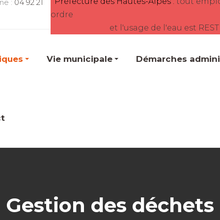
Préfecture des Hautes-Alpes :
tout empl
ne :
04 92 21
ordre
et l'usage de l'eau est RES
tiques
Vie municipale
Démarches adminis
t
Gestion des déchets