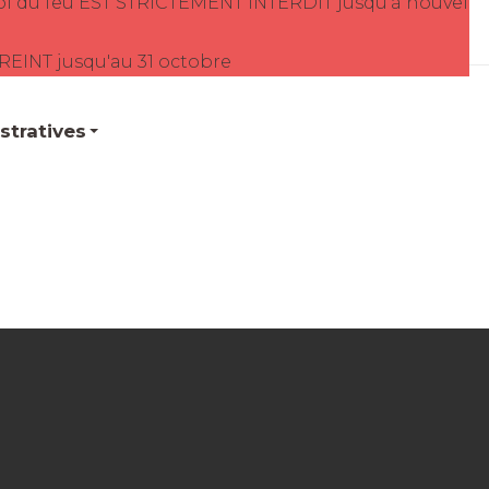
oi du feu EST STRICTEMENT INTERDIT jusqu'à nouvel
TREINT jusqu'au 31 octobre
tratives