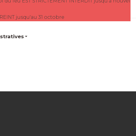
oi du feu EST STRICTEMENT INTERDIT jusqu'à nouvel
TREINT jusqu'au 31 octobre
tratives