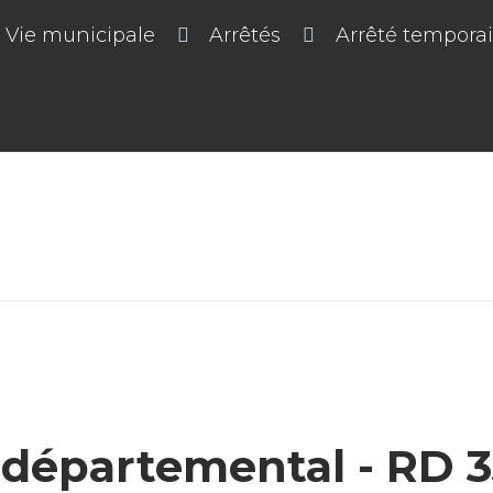
Vie municipale
Arrêtés
Arrêté tempora
 départemental - RD 