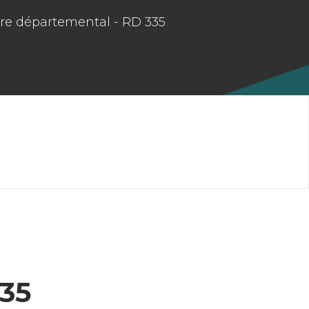
ire départemental - RD 335
335