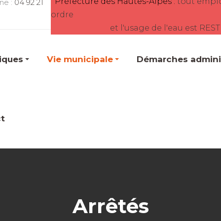
Préfecture des Hautes-Alpes :
tout empl
ne :
04 92 21
ordre
et l'usage de l'eau est RES
tiques
Vie municipale
Démarches adminis
t
Arrêtés