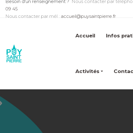
Besoin d'un renseignement ?
Nous contacter par télépho
09 45
Nous contacter par mél :
accueil@puysaintpierre.fr
Accueil
Infos pra
Activités
Contac