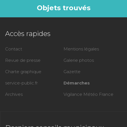
Objets trouvés
Accès rapides
Contact
Mentions légales
Revue de presse
Galerie photos
Charte graphique
Gazette
service-public.fr
Démarches
Archives
Vigilance Météo France