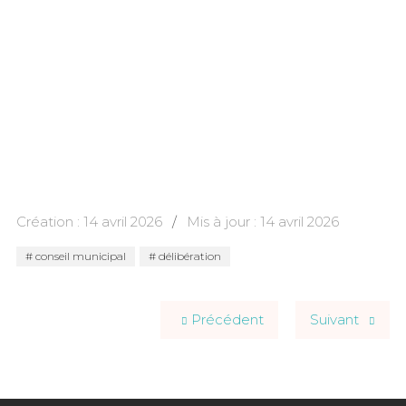
Création : 14 avril 2026
Mis à jour : 14 avril 2026
conseil municipal
délibération
Précédent
Suivant