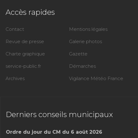
Accès rapides
Contact
Mentions légales
Revue de presse
Galerie photos
Charte graphique
Gazette
service-public.fr
Démarches
Archives
Vigilance Météo France
Derniers conseils municipaux
Ordre du jour du CM du 6 août 2026